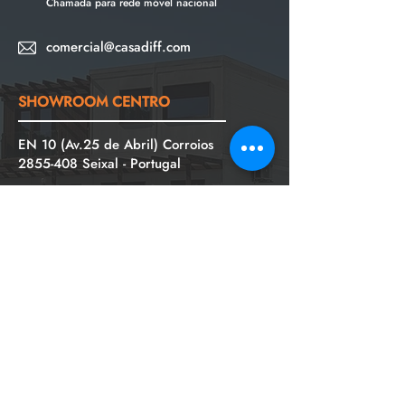
Chamada para rede móvel nacional
comercial@casadiff.com
SHOWROOM CENTRO
EN 10 (Av.25 de Abril) Corroios
2855-408
Seixal - Portugal
+351 926 988 049
- Rui Pereira
Chamada para rede móvel nacional
+
351
926 617 959
- Jéssica Pinho
Chamada para rede móvel nacional
comercial.centro@casadiff.com
SHOWROOM SUL