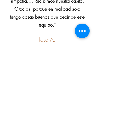
simpatía…. Recibimos nuestra casita.
Gracias, porque en realidad solo
tengo cosas buenas que decir de este
equipo.”
José A.
“Simplemente porque me encantan las
casas de madera…. Y sigo soñando
con vivir algún día en una.”
Vitor R.
"Tengo un bungalow de 65m2, todo
salió espectacular y me encanta."
FÁBRICA/SHOWROOM NORTE