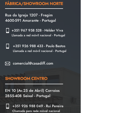
FÁBRICA/SHOWROOM NORTE
Rua da Igreja 1207 - Fregim
4600-591
Amarante - Portu
gal
+351 967 958 528
- Hélder Viva
Llamada a red móvil nacional - Portugal
+351 926 988 433
- Paulo Bastos
Llamada a red móvil nacional - Portugal
comercial@casadiff.com
SHOWROOM CENTRO
EN 10 (Av.25 de Abril) Corroios
2855-408
Seixal - Portugal
+351 926 988 049
- Rui Pereira
Chamada para rede móvel nacional