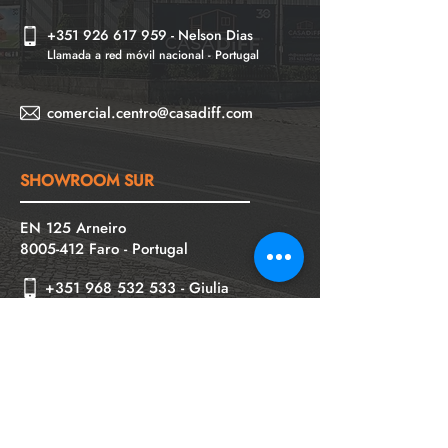
+
351
926 617 959
-
Nelson Dias
Llamada a red móvil nacional - Portugal
comercial.centro@casadiff.com
SHOWROOM SUR
EN 125 Arneiro
8005-412
Faro - Portugal
+351 968 532 533
- Giulia
Mongiardino
Llamada a red móvil nacional - Portugal
+351 960 476 834
- Sónia Condeça
Chamada para rede móvel nacional
comercial.sul@casadiff.com