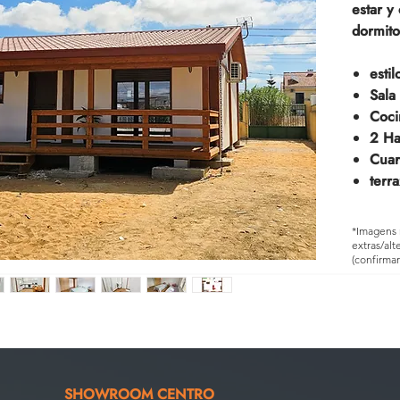
estar y
dormito
estil
Sala
Coc
2 Ha
Cuar
terr
*Imagens 
extras/al
(confirma
SHOWROOM CENTRO