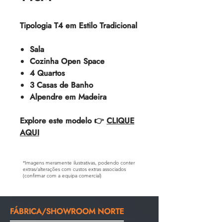
Tipologia T4 em Estilo Tradicional
Sala
Cozinha Open Space
4 Quartos
3 Casas de Banho
Alpendre em Madeira
Explore este modelo 👉
CLIQUE
AQUI
*Imagens meramente ilustrativas, podendo conter
extras/alterações com custos extras associados
(confirmar com a equipa comercial)
FÁBRICA/SHOWROOM NORTE