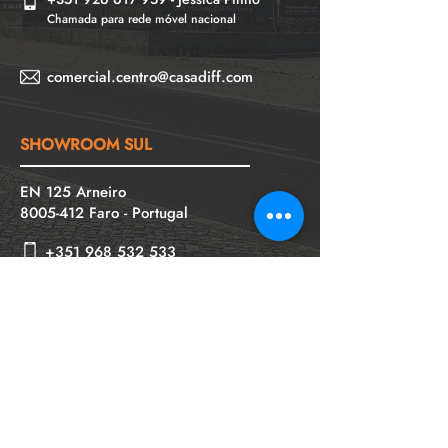
Chamada para rede móvel nacional
comercial.centro@casadiff.com
SHOWROOM SUL
EN 125 Arneiro
8005-412
Faro - Portugal
+351 968 532 533
Chamada para rede móvel nacional
+351 960 476 834
- Sónia Condeça
Chamada para rede móvel nacional
comercial.sul@casadiff.com