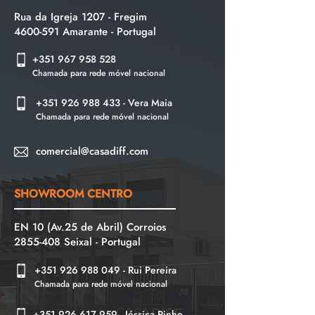
Rua da Igreja 1207 - Fregim
4600-591
Amarante - Portu
gal
+351 967 958 528
Chamada para rede móvel nacional
+351 926 988 433
- Vera Maia
Chamada para rede móvel nacional
comercial@casadiff.com
SHOWROOM CENTRO
EN 10 (Av.25 de Abril) Corroios
2855-408
Seixal - Portugal
+351 926 988 049
- Rui Pereira
Chamada para rede móvel nacional
+
351
926 617 959
- Jéssica Pinho