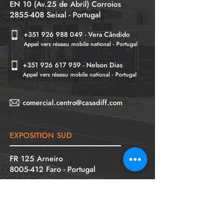
EN 10 (Av.25 de Abril) Corroios
2855-408
Seixal - Portugal
+351 926 988 049
-
Vera Cândido
Appel vers réseau mobile national - Portugal
+
351
926 617 959
-
Nelson Dias
Appel vers réseau mobile national - Portugal
comercial.centro@casadiff.com
EXPOSITION
SUD
FR 125 Arneiro
8005-412
Faro - Portugal
+351 968 532 533
- Giulia
Mongiardino
Appel vers réseau mobile national - Portugal