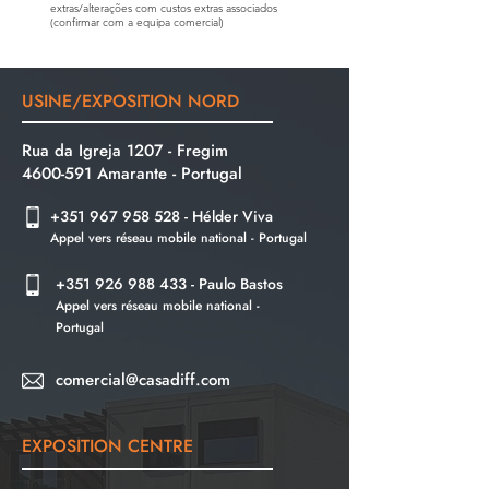
extras/alterações com custos extras associados
(confirmar com a equipa comercial)
USINE/EXPOSITION NORD
Rua da Igreja 1207 - Fregim
4600-591
Amarante -
Portugal
+351 967 958 528
- Hélder Viva
Appel vers réseau mobile national - Portugal
+351 926 988 433
- Paulo Bastos
Appel vers réseau mobile national -
Portugal
comercial@casadiff.com
EXPOSITION
CENTRE