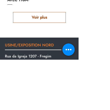
Voir plus
USINE/EXPOSITION NORD
Rua da Igreja 1207 - Fregim
4600-591
Amarante -
Portugal
+351 967 958 528
- Hélder Viva
Appel vers réseau mobile national - Portugal
+351 926 988 433
- Paulo Bastos
Appel vers réseau mobile national -
Portugal
comercial@casadiff.com